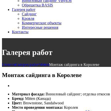
Виниловый сайдинг VinylOn
Обрешетка BASIS
Галерея работ
Сайдинг
Кровля
Коммерческие объекты
Интересные решения
Контакты
Галерея работ
Главная
Галерея работ
Mitten
Монтаж сайдинга в Королеве
Монтаж сайдинга в Королеве
Материал фасада:
Виниловый сайдинг; отделка откосов
Бренд:
Mitten (Канада)
Цвет:
Brownstone, Sandalwood
Место проведения монтажа:
Королев