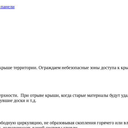
 панели
 крыше территории. Ограждаем небезопасные зоны доступа к кр
оверхности. При отрыве крыши, когда старые материалы будут 
увшие доски и т.д.
ободную циркуляцию, не образовывая скопления горячего или в
ь долговечность вашей системы кровли.