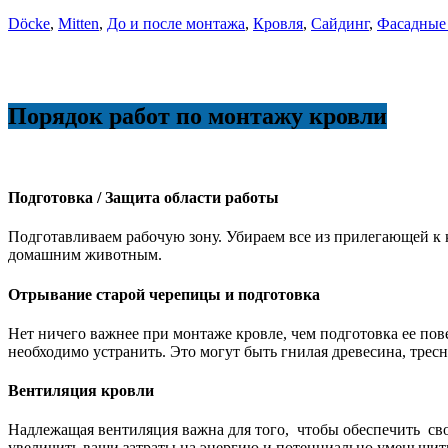
Döcke
,
Mitten
,
До и после монтажа
,
Кровля
,
Сайдинг
,
Фасадные
Порядок работ по монтажу кровли
Подготовка / Защита области работы
Подготавливаем рабочую зону. Убираем все из прилегающей к
домашним животным.
Отрывание старой черепицы и подготовка
Нет ничего важнее при монтаже кровле, чем подготовка ее п
необходимо устранить. Это могут быть гнилая древесина, тресн
Вентиляция кровли
Надлежащая вентиляция важна для того, чтобы обеспечить св
увеличить ваши затраты на энергию и потенциально уменьшит