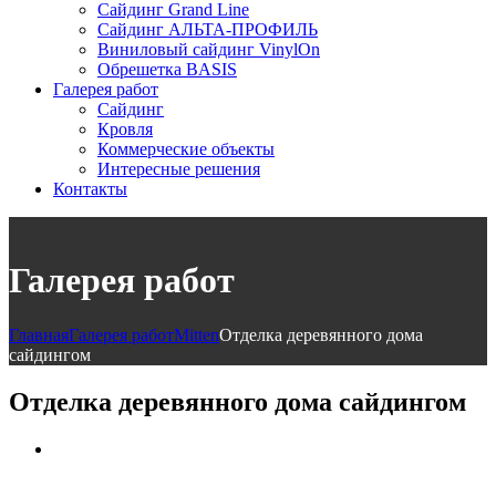
Сайдинг Grand Line
Сайдинг АЛЬТА-ПРОФИЛЬ
Виниловый сайдинг VinylOn
Обрешетка BASIS
Галерея работ
Сайдинг
Кровля
Коммерческие объекты
Интересные решения
Контакты
Галерея работ
Главная
Галерея работ
Mitten
Отделка деревянного дома
сайдингом
Отделка деревянного дома сайдингом