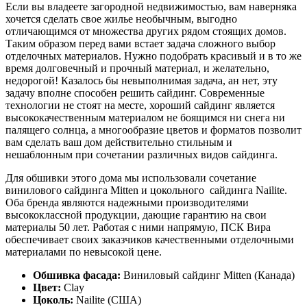
Если вы владеете загородной недвижимостью, вам наверняка
хочется сделать свое жилье необычным, выгодно
отличающимся от множества других рядом стоящих домов.
Таким образом перед вами встает задача сложного выбор
отделочных материалов. Нужно подобрать красивый и в то же
время долговечный и прочный материал, и желательно,
недорогой! Казалось бы невыполнимая задача, ан нет, эту
задачу вполне способен решить сайдинг. Современные
технологии не стоят на месте, хороший сайдинг является
высококачественным материалом не боящимся ни снега ни
палящего солнца, а многообразие цветов и форматов позволит
вам сделать ваш дом действительно стильным и
нешаблонным при сочетании различных видов сайдинга.
Для обшивки этого дома мы использовали сочетание
винилового сайдинга Mitten и цокольного сайдинга Nailite.
Оба бренда являются надежными производителями
высококлассной продукции, дающие гарантию на свои
материалы 50 лет. Работая с ними напрямую, ПСК Вира
обеспечивает своих заказчиков качественными отделочными
материалами по невысокой цене.
Обшивка фасада:
Виниловый сайдинг Mitten (Канада)
Цвет:
Clay
Цоколь:
Nailite (США)