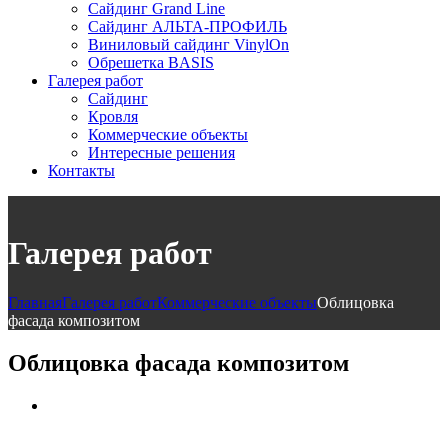
Сайдинг Grand Line
Сайдинг АЛЬТА-ПРОФИЛЬ
Виниловый сайдинг VinylOn
Обрешетка BASIS
Галерея работ
Сайдинг
Кровля
Коммерческие объекты
Интересные решения
Контакты
Галерея работ
Главная
Галерея работ
Коммерческие объекты
Облицовка
фасада композитом
Облицовка фасада композитом