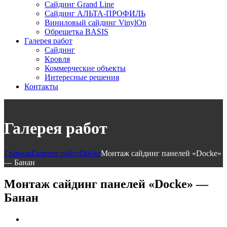
Сайдинг Grand Line
Сайдинг АЛЬТА-ПРОФИЛЬ
Виниловый сайдинг VinylOn
Обрешетка BASIS
Галерея работ
Сайдинг
Кровля
Коммерческие объекты
Интересные решения
Контакты
Галерея работ
Главная
Галерея работ
Döcke
Монтаж сайдинг панелей «Docke»
— Банан
Монтаж сайдинг панелей «Docke» —
Банан