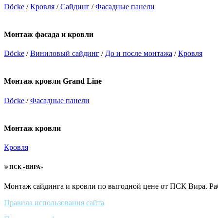
Döcke
/
Кровля
/
Сайдинг
/
Фасадные панели
Монтаж фасада и кровли
Döcke
/
Виниловый сайдинг
/
До и после монтажа
/
Кровля
Монтаж кровли Grand Line
Döcke
/
Фасадные панели
Монтаж кровли
Кровля
© ПСК «ВИРА»
Монтаж сайдинга и кровли по выгодной цене от ПСК Вира. Ра
Правила использования сайта