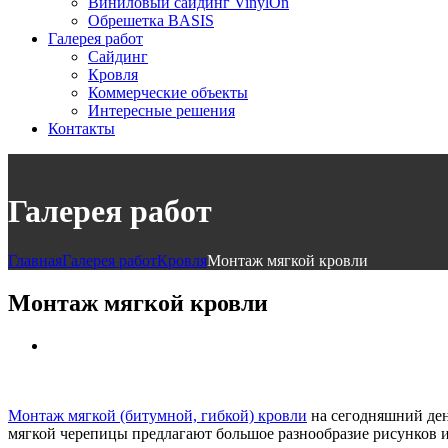
Виниловый сайдинг VinylOn
Обрешетка BASIS
Галерея работ
Сайдинг
Кровля
Коммерческие объекты
Интересные решения
Контакты
Галерея работ
Главная
Галерея работ
Кровля
Монтаж мягкой кровли
Монтаж мягкой кровли
Монтаж мягкой (битумной, гибкой) кровли
на сегодняшний ден
мягкой черепицы предлагают большое разнообразие рисунков и