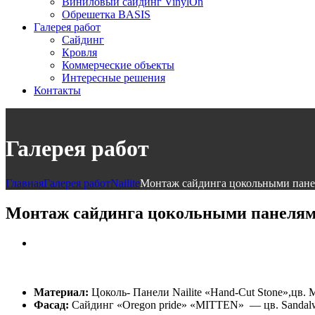
Виниловый сайдинг VinylOn
Обрешетка BASIS
Галерея работ
Сайдинг
Кровля
Коммерческие объекты
Интересные решения
Контакты
Галерея работ
Главная
Галерея работ
Nailite
Монтаж сайдинга цокольными панел
Монтаж сайдинга цокольными панелями
Материал:
Цоколь- Панели Nailite «Hand-Cut Stone»,цв. 
Фасад:
Сайдинг «Oregon pride» «MITTEN» — цв. Sandal