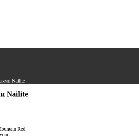
ями Nailite
 Nailite
Mountain Red
wood